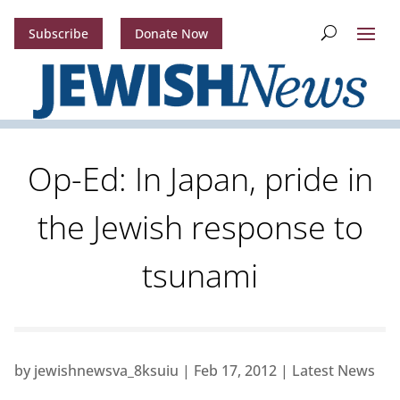
Subscribe
Donate Now
Op-Ed: In Japan, pride in
the Jewish response to
tsunami
by
jewishnewsva_8ksuiu
|
Feb 17, 2012
|
Latest News